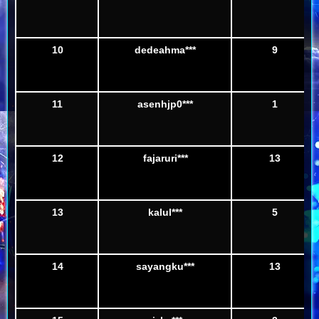
10
dedeahma***
9
11
asenhjp0***
1
12
fajaruri***
13
13
kalul***
5
14
sayangku***
13