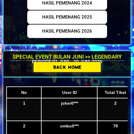
HASIL PEMENANG 2024
HASIL PEMENANG 2025
HASIL PEMENANG 2026
SPECIAL EVENT BULAN JUNI >> LEGENDARY
PERIODE 01 JUNI - 30 JUNI 2026
BACK HOME
No
User ID
Total Tiket
1
joker0***
2
2
umbu0***
78