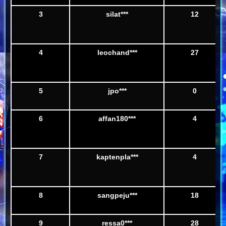
3
silat***
12
4
leochand***
27
5
jpo***
0
6
affan180***
4
7
kaptenpla***
4
8
sangpeju***
18
9
ressa0***
28