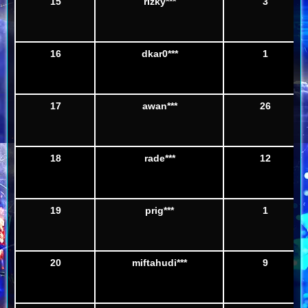
15
rizky***
3
16
dkar0***
1
17
awan***
26
18
rade***
12
19
prig***
1
20
miftahudi***
9